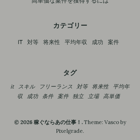
高単価な案件を獲得するには
カテゴリー
IT
対等
将来性
平均年収
成功
案件
タグ
it
スキル
フリーランス
対等
将来性
平均年
収
成功
条件
案件
独立
立場
高単価
© 2026 稼ぐならあの仕事！.
Theme: Vasco by
Pixelgrade
.