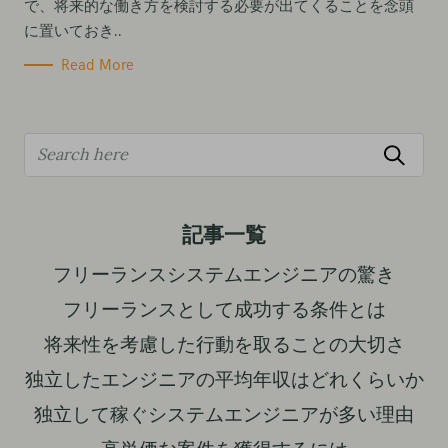
で、将来的な働き方を検討する必要が出てくることを念頭
に置いておき..
Read More
S
e
a
r
記事一覧
c
フリーランスシステムエンジニアの驚き
h
フリーランスとして成功する条件とは
f
o
将来性を考慮した行動を取ることの大切さ
r
独立したエンジニアの平均年収はどれくらいか
:
独立して稼ぐシステムエンジニアが多い理由