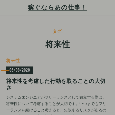
稼ぐならあの仕事！
S
タグ:
k
i
将来性
p
t
C
将来性
o
a
c
06/08/2020
t
e
o
将来性を考慮した行動を取ることの大切
g
n
o
さ
t
r
i
システムエンジニアがフリーランスとして独立する際は、
e
e
将来性について考慮することが大切です。いつまでもフリ
n
s
ーランスを続けること考えると、失敗するリスクがあるの
t