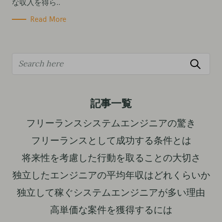
な収入を得ら..
Read More
S
e
a
r
記事一覧
c
フリーランスシステムエンジニアの驚き
h
フリーランスとして成功する条件とは
f
o
将来性を考慮した行動を取ることの大切さ
r
独立したエンジニアの平均年収はどれくらいか
:
独立して稼ぐシステムエンジニアが多い理由
高単価な案件を獲得するには