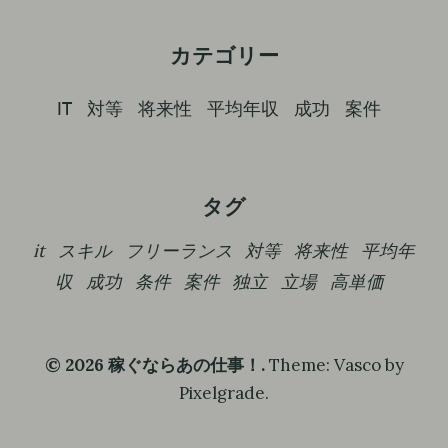
カテゴリー
IT
対等
将来性
平均年収
成功
案件
タグ
it
スキル
フリーランス
対等
将来性
平均年
収
成功
条件
案件
独立
立場
高単価
© 2026 稼ぐならあの仕事！.
Theme: Vasco by
Pixelgrade
.