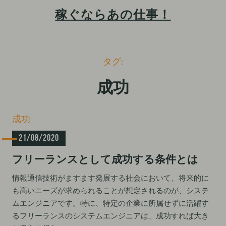
稼ぐならあの仕事！
S
タグ:
k
i
成功
p
t
C
成功
o
a
c
21/08/2020
t
e
o
フリーランスとして成功する条件とは
g
n
o
t
情報通信技術がますます発展する社会において、将来的に
r
も高いニーズが求められることが想定されるのが、システ
i
e
e
ムエンジニアです。特に、特定の企業に所属せずに活躍す
n
s
るフリーランスのシステムエンジニアは、成功すれば大き
t